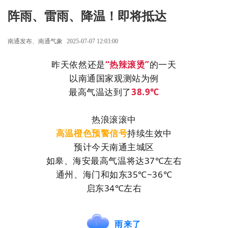
阵雨、雷雨、降温！即将抵达
南通发布、南通气象
2025-07-07 12:03:00
昨天依然还是
“热辣滚烫”
的一天
以南通国家观测站为例
最高气温达到了
38.9℃
热浪滚滚中
高温橙色预警信号
持续生效中
预计今天南通主城区
如皋、海安最高气温将达37℃左右
通州、海门和如东35℃~36℃
启东34℃左右
雨来了