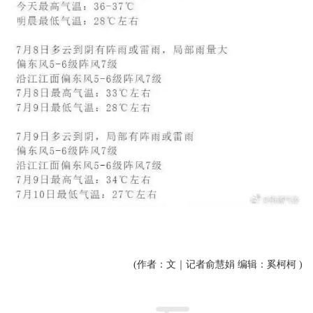
(作者：文｜记者俞慧娟 编辑：奚柯柯 )